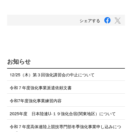
F
T
シェアする
a
w
c
i
e
b
t
o
t
o
e
k
で
r
お知らせ
シ
で
ェ
ア
シ
12/25（木）第３回強化講習会の中止について
す
ェ
る
ア
令和７年度強化事業派遣依頼文書
す
る
令和7年度強化事業練習内容
2025年度 日本陸連U-１９強化合宿(関東地区）について
令和７年度高体連陸上競技専門部冬季強化事業申し込みにつ