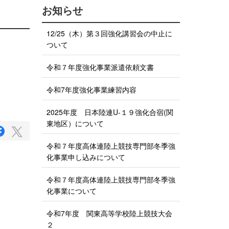
お知らせ
12/25（木）第３回強化講習会の中止に
ついて
令和７年度強化事業派遣依頼文書
令和7年度強化事業練習内容
2025年度 日本陸連U-１９強化合宿(関
東地区）について
F
T
a
w
c
令和７年度高体連陸上競技専門部冬季強
i
e
化事業申し込みについて
b
t
o
t
o
令和７年度高体連陸上競技専門部冬季強
e
k
化事業について
で
r
シ
で
ェ
令和7年度 関東高等学校陸上競技大会
ア
シ
２
す