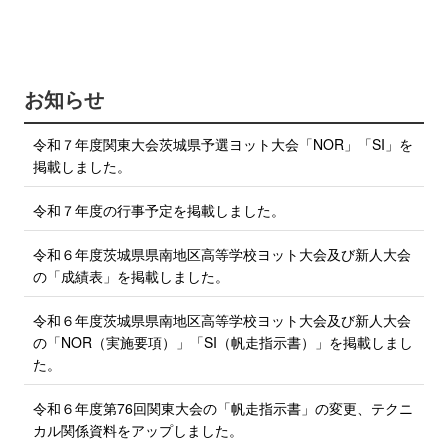
i
e
b
t
o
t
o
e
k
で
r
お知らせ
シ
で
ェ
ア
シ
令和７年度関東大会茨城県予選ヨット大会「NOR」「SI」を
す
ェ
る
掲載しました。
ア
す
令和７年度の行事予定を掲載しました。
る
令和６年度茨城県県南地区高等学校ヨット大会及び新人大会
の「成績表」を掲載しました。
令和６年度茨城県県南地区高等学校ヨット大会及び新人大会
の「NOR（実施要項）」「SI（帆走指示書）」を掲載しまし
た。
令和６年度第76回関東大会の「帆走指示書」の変更、テクニ
カル関係資料をアップしました。