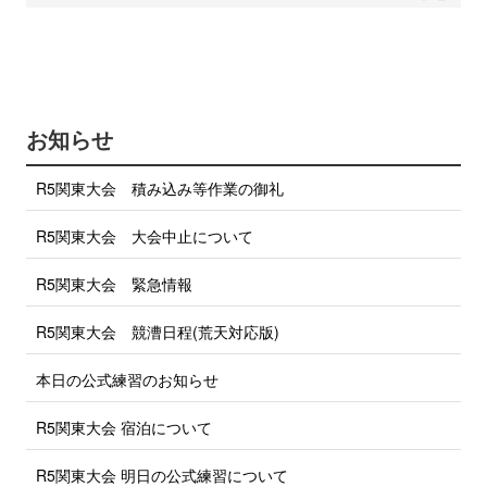
a
w
c
i
e
b
t
o
t
o
e
k
で
r
お知らせ
シ
で
ェ
ア
シ
R5関東大会 積み込み等作業の御礼
す
ェ
る
ア
R5関東大会 大会中止について
す
る
R5関東大会 緊急情報
R5関東大会 競漕日程(荒天対応版)
本日の公式練習のお知らせ
R5関東大会 宿泊について
R5関東大会 明日の公式練習について