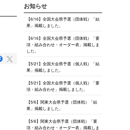
お知らせ
【6/16】全国大会県予選（団体戦）「結
果」掲載しました。
【6/16】全国大会県予選（団体戦）「要
項・組み合わせ・オーダー表」掲載しま
した。
F
T
a
【5/21】全国大会県予選（個人戦）「結
w
c
果」掲載しました。
i
e
b
t
o
【5/21】全国大会県予選（個人戦）「要
t
o
項・組み合わせ」掲載しました。
e
k
で
r
シ
【5/6】関東大会県予選（団体戦）「結
で
ェ
果」掲載しました。
ア
シ
す
ェ
る
【5/6】関東大会県予選（団体戦）「要
ア
項・組み合わせ・オーダー表」掲載しま
す