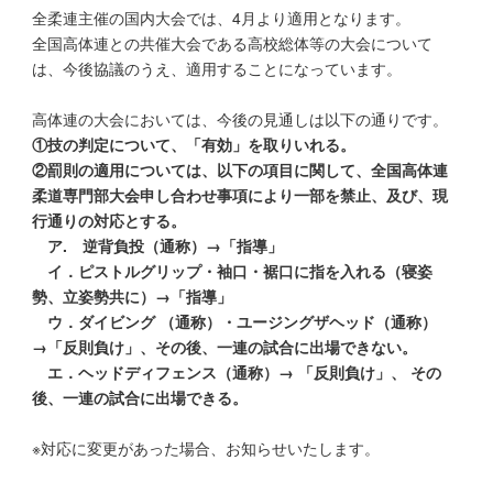
全柔連主催の国内大会では、4月より適用となります。
全国高体連との共催大会である高校総体等の大会について
は、今後協議のうえ、適用することになっています。
高体連の大会においては、今後の見通しは以下の通りです。
①技の判定について、「有効」を取りいれる。
②罰則の適用については、以下の項目に関して、全国高体連
柔道専門部大会申し合わせ事項により一部を禁止、及び、現
行通りの対応とする。
ア. 逆背負投（通称）→「指導」
イ．ピストルグリップ・袖口・裾口に指を入れる（寝姿
勢、立姿勢共に）→「指導」
ウ．ダイビング （通称）・ユージングザヘッド（通称）
→「反則負け」、その後、一連の試合に出場できない。
エ．ヘッドディフェンス（通称）→ 「反則負け」、 その
後、一連の試合に出場できる。
※対応に変更があった場合、お知らせいたします。