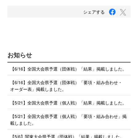
F
T
シェアする
a
w
c
i
e
b
t
o
t
o
e
k
で
r
お知らせ
シ
で
ェ
ア
シ
【6/16】全国大会県予選（団体戦）「結果」掲載しました。
す
ェ
る
ア
【6/16】全国大会県予選（団体戦）「要項・組み合わせ・
す
オーダー表」掲載しました。
る
【5/21】全国大会県予選（個人戦）「結果」掲載しました。
【5/21】全国大会県予選（個人戦）「要項・組み合わせ」掲
載しました。
【5/6】関東大会県予選（団体戦）「結果」掲載しました。